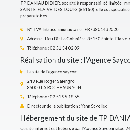
TP DANIAU DIDIER, société à responsabilité limitée, imma
SAINTE-FLAIVE-DES-LOUPS (85150), elle est spécialisée d
préparatoires.
N° TVA Intracommunautaire : FR73801432030
Adresse :Lieu Dit La Gobinière, 85150 Sainte-Flaive
Téléphone : 02 51 34 02 09
Réalisation du site : l’Agence Say
Le site de l’agence saycom
243 Rue Roger Salengro
85000 LA ROCHE SUR YON
Téléphone : 02 51 95 18 55
Directeur de la publication : Yann Sévellec
Hébergement du site de TP DANI
Ce site internet est hébergé par
l’Agence Saycom
situé 2