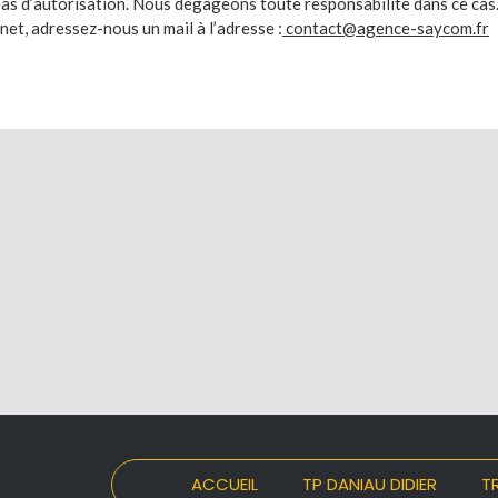
 pas d’autorisation. Nous dégageons toute responsabilité dans ce cas
rnet, adressez-nous un mail à l’adresse :
contact@agence-saycom.fr
ACCUEIL
TP DANIAU DIDIER
T